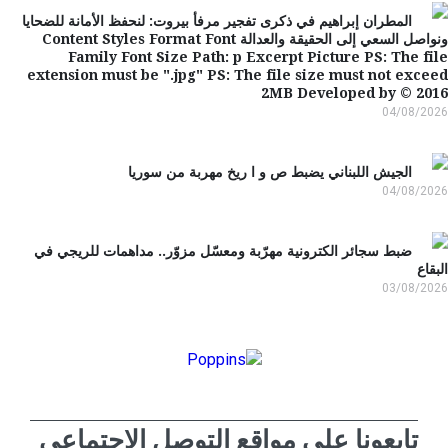
المطران إبراهيم في ذكرى تفجير مرفأ بيروت: لنحفظ الأمانة للضحايا
ونواصل السعي إلى الحقيقة والعدالة Content Styles Format Font
Family Font Size Path: p Excerpt Picture PS: The f
extension must be ".jpg" PS: The file size must not exc
2MB Developed by © 20
04/08/2
الجيش اللبناني يضبط ص و ا ريخ مهربة من سوريا
04/08/2
ضبط سجائر الكترونية مهرّبة ومعسّل مزوّر.. مداهمات للريجي في
قاع
03/08/2
تابعونا على مواقع التوصل الإجتماعي