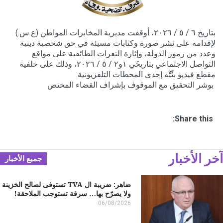
بتاريخ ٦ / ٥ / ٢٠٢٦، أوقفت مديرية المخابرات المواطن (ع.س.)
لإقدامه على نشر صورة وكتابات مسيئة في حق شخصية دينية
وعدد من رموز الدولة، وإثارة النعرات الطائفية على مواقع
التواصل الاجتماعي بتاريخَي ١و٢ / ٥ / ٢٠٢٦، وذلك على خلفية
مقطع فيديو بثّتْه إحدى المحطات التلفزيونية.
‏ بوشر التحقيق مع الموقوف بإشراف القضاء المختص
Share this:
ر الأخبار
جميع الأخبار
ضاهر: ضريبة ال TVA تستوفى لصالح الخزينة
ولا يصرّح بها… سرقة تستوجب الملاحقة!
06/08/2026