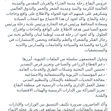
عروس البقاع زحلة مدينة العذراء والقربان المقدس والمدينة
العالمية للكرمة والنبيذ ومدينة الشعر والخمر والتذوق العالمي
وشكرهم على تلبيتهم الدعوة للجولة والاطلاع على واقع وحاجات
زحلة والبقاع. واكد لحود ان هذا الاجتماع مع اصحاب السيادة
وسعادة المحافظ ورئيس غرفة التجارة ورئيس بلدية زحلة ورئيس
تجمع الصناعيين هدفه الاطلاع على الواقع والحاجات واقتراح
الحلول. واكد لحود ان زحلة قدمت لوطننا لبنان والعالم نخبة من
رجال الفكر والشعراء والعلم والثقافة وتحضن الاستثمارات في
الزراعة والصناعة والسياحة والجامعات والمدارس والاندية
والمستشفيات.
وتناول المجتمعون سلسلة من الملفات الحيوية، أبرزها:
- دعم القطاع الزراعي والصناعي وتعزيز فرص التصدير.
- تحسين البنى التحتية وشبكات الطرق والخدمات العامة.
- دعم المؤسسات التربوية والاستشفائية والاجتماعية.
- معالجة التحديات المتعلقة بالإسكان والتنظيم المدني.
- تفعيل العمل الإداري والخدمات الرسمية في منطقة البقاع.
- تعزيز الشراكة بين الإدارات الرسمية والهيئات الاقتصادية
والبلدية.
وأكد الحاضرون ضرورة تكثيف التنسيق بين الوزارات والإدارات
الرسمية والفعاليات المحلية، بما يساهم في تحريك عجلة الإنماء