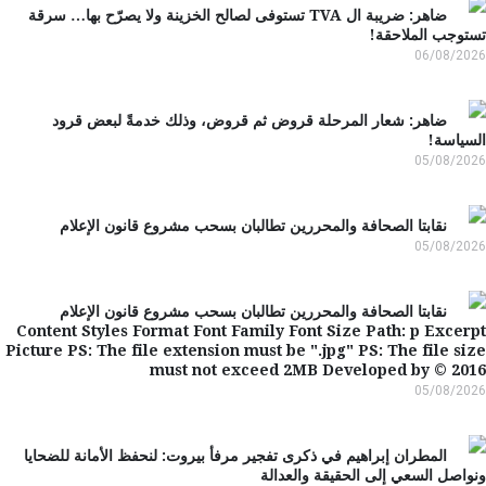
ضاهر: ضريبة ال TVA تستوفى لصالح الخزينة ولا يصرّح بها… سرقة
وجب الملاحقة!
06/08/2
ضاهر: شعار المرحلة قروض ثم قروض، وذلك خدمةً لبعض قرود
ياسة!
05/08/2
نقابتا الصحافة والمحررين تطالبان بسحب مشروع قانون الإعلام
05/08/2
نقابتا الصحافة والمحررين تطالبان بسحب مشروع قانون الإعلام
Content Styles Format Font Family Font Size Path: p Exce
Picture PS: The file extension must be ".jpg" PS: The file s
must not exceed 2MB Developed by © 20
05/08/2
المطران إبراهيم في ذكرى تفجير مرفأ بيروت: لنحفظ الأمانة للضحايا
اصل السعي إلى الحقيقة والعدالة