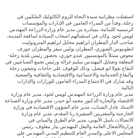
استقبلت مطرانية سيدة النجاة للروم الكاثوليك الملكيين في
زحلة، وفداً من المدراء العامين في الإدارات والمؤسسات
الرسمية اللبنانية، بمبادرة من مدير عام وزارة الزراعة المهندس
لويس لحود. وكان في استقبالهم اصحاب السيادة اساقفة المدينة،
صاحب الدار المطران ابراهيم مخايل ايراهيم المتروبوليت
انطونيوس الصوري، المطران بولس سفر والمطران جوزف
معوض ممثلاً بالمونسنيور عبدو خوري، بحضور رئيس بلدية زحلة-
المعلقة وتعنايل المهندس سليم غزالة ورئيس تجمع الصناعيين في
البقاع نقولا ابو فيصل، وذلك للوقوف على حاجات وشجون زحلة
والبقاع الخدماتية والاجتماعية والاقتصادية والثقافية والصحية.
وقد شارك في الاجتماع المدراء العامون للوزارات والإدارات
التالية:
مدير عام وزارة الزراعة المهندس لويس لحود، مدير عام وزارة
الاقتصاد والتجارة الدكتور محمد أبو حيدر، مدير عام وزارة الصناعة
الاستاذ عادل الشباب، مدير عام الشؤون الاقتصادية في وزارة
الخارجية والمغتربين السفيرة رنا المقدم، مدير عام وزارة
الاتصالات باسل الأيوبي، مدير عام الطرق والمباني في
وزارةالأشغال العامة والنقل المهندس بيار معلوف، رئيس
المجلس الاعلى والمدير العام للتنظيم المدني المهندس علي