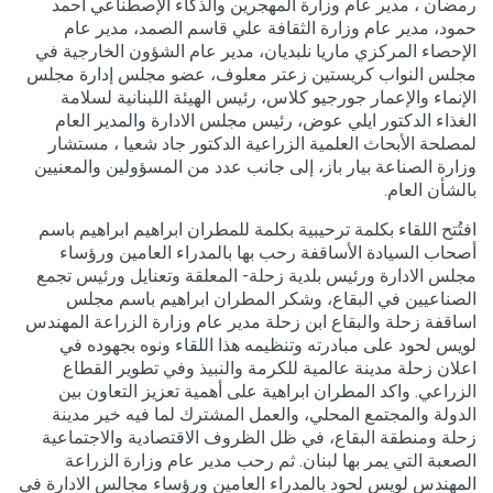
رمضان ، مدير عام وزارة المهجرين والذكاء الإصطناعي أحمد
حمود، مدير عام وزارة الثقافة علي قاسم الصمد، مدير عام
الإحصاء المركزي ماريا نلبديان، مدير عام الشؤون الخارجية في
مجلس النواب كريستين زعتر معلوف، عضو مجلس إدارة مجلس
الإنماء والإعمار جورجيو كلاس، رئيس الهيئة اللبنانية لسلامة
الغذاء الدكتور ايلي عوض، رئيس مجلس الادارة والمدير العام
لمصلحة الأبحاث العلمية الزراعية الدكتور جاد شعيا ، مستشار
وزارة الصناعة بيار باز، إلى جانب عدد من المسؤولين والمعنيين
بالشأن العام.
افتُتح اللقاء بكلمة ترحيبية بكلمة للمطران ابراهيم ابراهيم باسم
أصحاب السيادة الأساقفة رحب بها بالمدراء العامين ورؤساء
مجلس الادارة ورئيس بلدية زحلة- المعلقة وتعنايل ورئيس تجمع
الصناعيين في البقاع، وشكر المطران ابراهيم باسم مجلس
اساقفة زحلة والبقاع ابن زحلة مدير عام وزارة الزراعة المهندس
لويس لحود على مبادرته وتنظيمه هذا اللقاء ونوه بجهوده في
اعلان زحلة مدينة عالمية للكرمة والنبيذ وفي تطوير القطاع
الزراعي. واكد المطران ابراهية على أهمية تعزيز التعاون بين
الدولة والمجتمع المحلي، والعمل المشترك لما فيه خير مدينة
زحلة ومنطقة البقاع، في ظل الظروف الاقتصادية والاجتماعية
الصعبة التي يمر بها لبنان. ثم رحب مدير عام وزارة الزراعة
المهندس لويس لحود بالمدراء العامين ورؤساء مجالس الادارة في