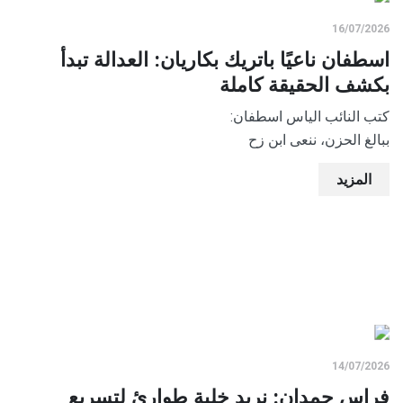
16/07/2026
اسطفان ناعيًا باتريك بكاريان: العدالة تبدأ
بكشف الحقيقة كاملة
كتب النائب الياس اسطفان:
ببالغ الحزن، ننعى ابن زح
المزيد
14/07/2026
فراس حمدان: نريد خلية طوارئ لتسريع